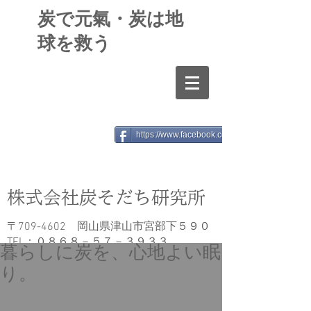
​炭で元氣・炭は地
球を救う
https://www.facebook.com/sumisodaticlub/
​株式会社炭そだち研究所
〒709-4602 岡山県津山市宮部下５９０
​TEL：０８６８－５７－３９３３
暮らしに炭を、心地よい眠
FAX：０８６８－５７－２７１９
り。