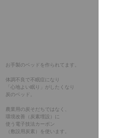
お手製のベッドを作られてます。 
体調不良で不眠症になり 
「心地よい眠り」がしたくなり 
炭のベッド。 
農業用の炭そだちではなく、 
環境改善（炭素埋設）に 
使う電子技法カーボン 
（敷設用炭素）を使います。 