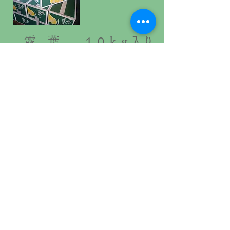
​ 露 葉 １０ｋｇ入り
（備長炭）
葉面散布用微粉炭
５００ｇ入り