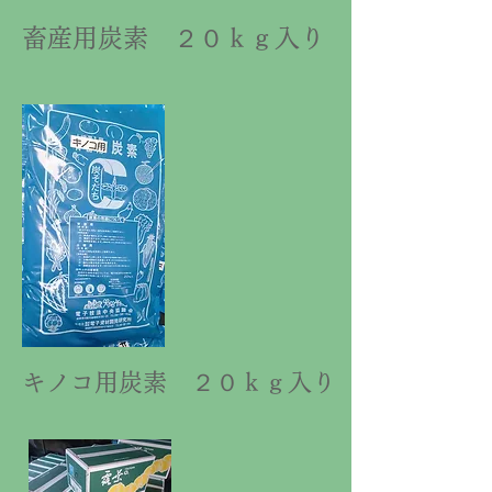
​畜産用炭素 ２０ｋｇ入り
​キノコ用炭素 ２０ｋｇ入り