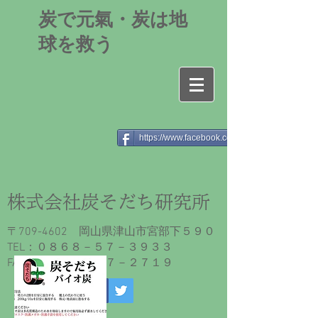
​炭で元氣・炭は地
球を救う
https://www.facebook.com/sumisodaticlub/
​株式会社炭そだち研究所
〒709-4602 岡山県津山市宮部下５９０
​TEL：０８６８－５７－３９３３
FAX：０８６８－５７－２７１９