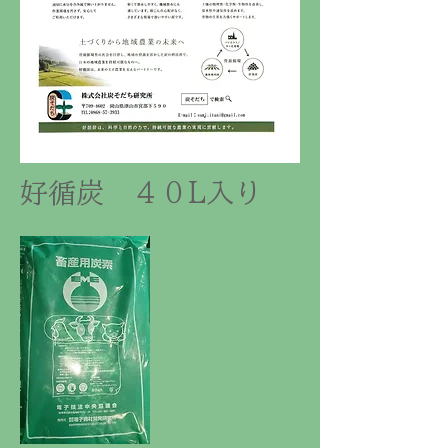
​好循炭 ４０L入り