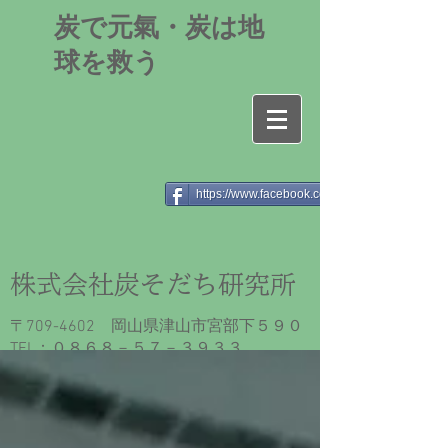
​炭で元氣・炭は地
球を救う
https://www.facebook.com/sumisodaticlub/
​株式会社炭そだち研究所
〒709-4602 岡山県津山市宮部下５９０
​TEL：０８６８－５７－３９３３
FAX：０８６８－５７－２７１９